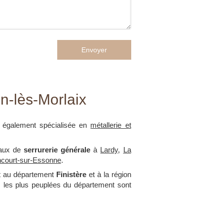
Envoyer
n-lès-Morlaix
 également spécialisée en
métallerie et
vaux de
serrurerie générale
à
Lardy
,
La
ncourt-sur-Essonne
.
nt au département
Finistère
et à la région
les les plus peuplées du département sont