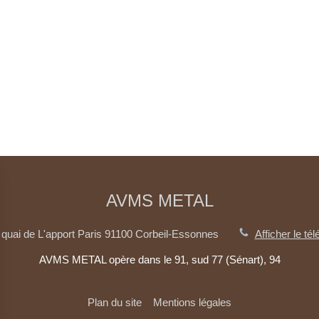
AVMS METAL
 quai de L'apport Paris
91100
Corbeil-Essonnes
Afficher le té
AVMS METAL opère dans le 91, sud 77 (Sénart), 94
Plan du site
Mentions légales