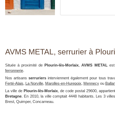
AVMS METAL, serrurier à Plouri
Située à proximité de
Plourin-lès-Morlaix
,
AVMS METAL
est
ferronnerie
.
Nos artisans
serruriers
interviennent également pour tous tra
Ferté-Alais
,
La Norville
,
Marolles-en-Hurepoix
,
Mennecy
ou
Balla
La ville de
Plourin-lès-Morlaix
, de code postal 29600, appartie
Bretagne
. En 2010, la ville comptait 4448 habitants. Les 3 vil
Brest, Quimper, Concarneau.