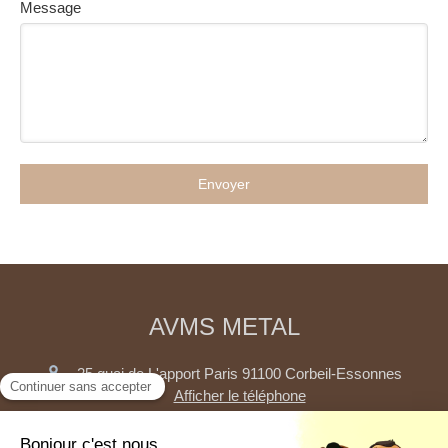
Message
Envoyer
AVMS METAL
25 quai de L'apport Paris
91100
Corbeil-Essonnes
Afficher le téléphone
AVMS METAL opère dans le 91, sud 77 (Sénart), 94